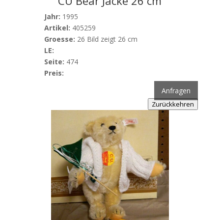
CU Bear Jacke 26 cm
Jahr:
1995
Artikel:
405259
Groesse:
26 Bild zeigt 26 cm
LE:
Seite:
474
Preis:
Anfragen
Zurückkehren