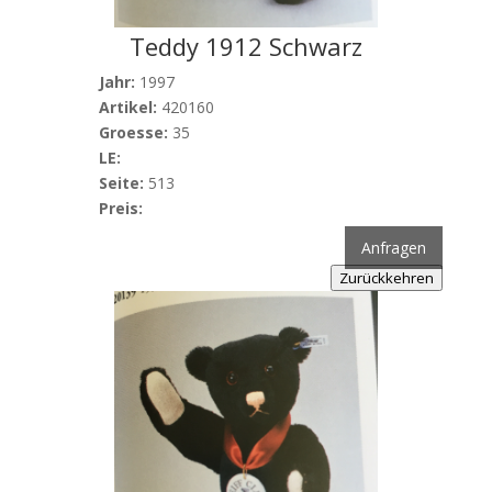
Teddy 1912 Schwarz
Jahr:
1997
Artikel:
420160
Groesse:
35
LE:
Seite:
513
Preis:
Anfragen
Zurückkehren