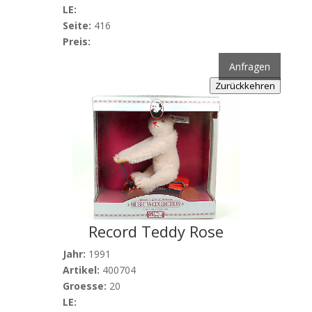
LE:
Seite:
416
Preis:
Anfragen
Zurückkehren
Record Teddy Rose
Jahr:
1991
Artikel:
400704
Groesse:
20
LE: