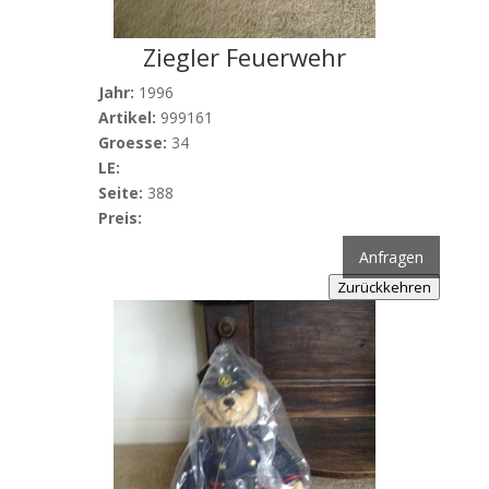
Ziegler Feuerwehr
Jahr:
1996
Artikel:
999161
Groesse:
34
LE:
Seite:
388
Preis:
Anfragen
Zurückkehren