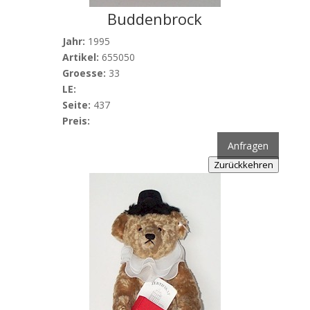
Buddenbrock
Jahr:
1995
Artikel:
655050
Groesse:
33
LE:
Seite:
437
Preis:
Anfragen
Zurückkehren