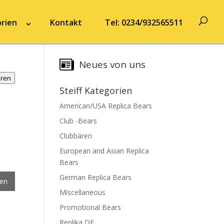
rien
Kontakt
Tel: 0234/932565511
Neues von uns
hren
Steiff Kategorien
American/USA Replica Bears
Club -Bears
Clubbären
European and Asian Replica
Bears
German Replica Bears
gen
Miscellaneous
Promotional Bears
Replika DE