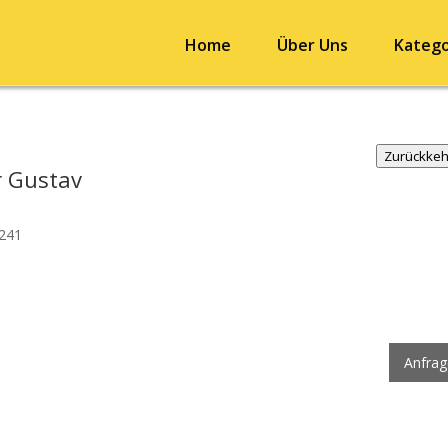
Home
Über Uns
Katego
Zurückke
r Gustav
241
5
Anfra