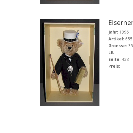
Eiserne
Jahr:
1996
Artikel:
655
Groesse:
3
LE:
Seite:
438
Preis: