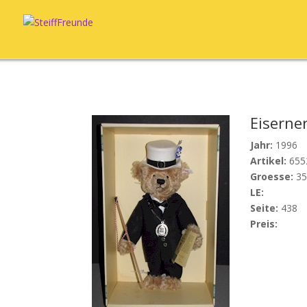
Eiserne
Jahr:
1996
Artikel:
655
Groesse:
3
LE:
Seite:
438
Preis: