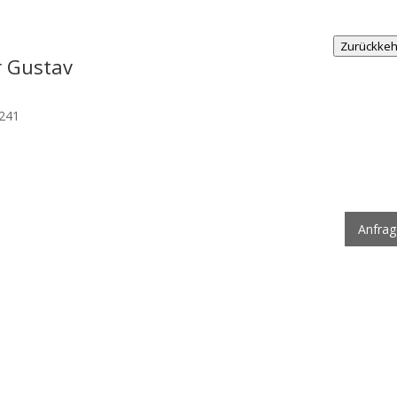
Zurückke
r Gustav
241
5
Anfra