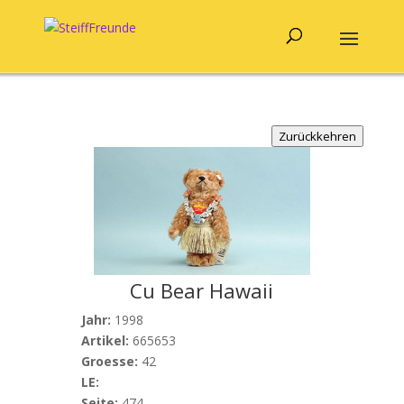
Zurückkehren
Cu Bear Hawaii
Jahr:
1998
Artikel:
665653
Groesse:
42
LE:
Seite:
474