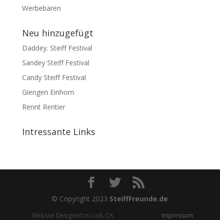
Werbebären
Neu hinzugefügt
Daddey. Steiff Festival
Sandey Steiff Festival
Candy Steiff Festival
Giengen Einhorn
Rennt Rentier
Intressante Links
© Copyright 2023
SteiffFreunde.de
Website Designed in Lodi, CA
Impressum