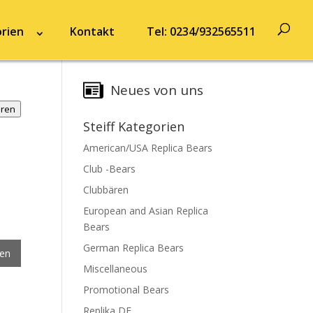
rien
Kontakt
Tel: 0234/932565511
Neues von uns
hren
Steiff Kategorien
American/USA Replica Bears
Club -Bears
Clubbären
European and Asian Replica
Bears
German Replica Bears
gen
Miscellaneous
Promotional Bears
Replika DE