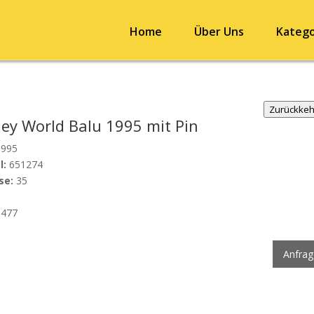
Home
Über Uns
Katego
Zurückke
ney World Balu 1995 mit Pin
995
l:
651274
se:
35
477
Anfra