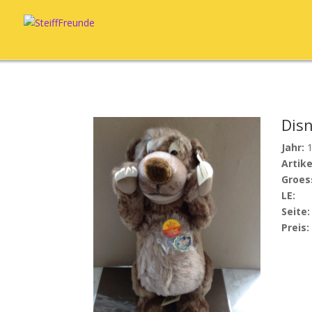
Dis
Jahr:
1
Artike
Groes
LE:
Seite:
Preis: