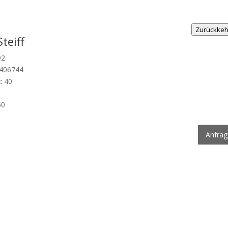
Zurückke
teiff
92
406744
:
40
60
Anfra