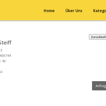
Home
Über Uns
Katego
Zurückke
teiff
92
406744
:
40
60
Anfra