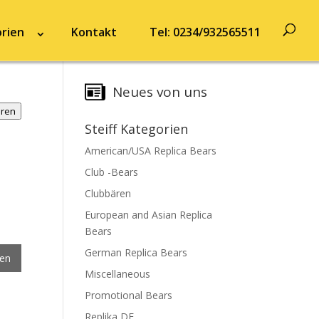
rien
Kontakt
Tel: 0234/932565511
Neues von uns
hren
Steiff Kategorien
American/USA Replica Bears
Club -Bears
Clubbären
European and Asian Replica
Bears
German Replica Bears
gen
Miscellaneous
Promotional Bears
Replika DE