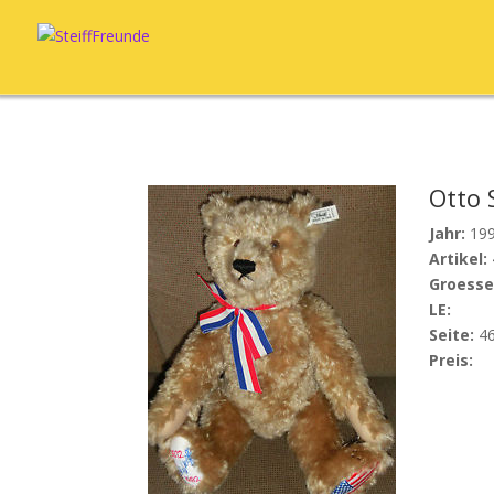
Otto S
Jahr:
19
Artikel:
Groesse
LE:
Seite:
4
Preis: