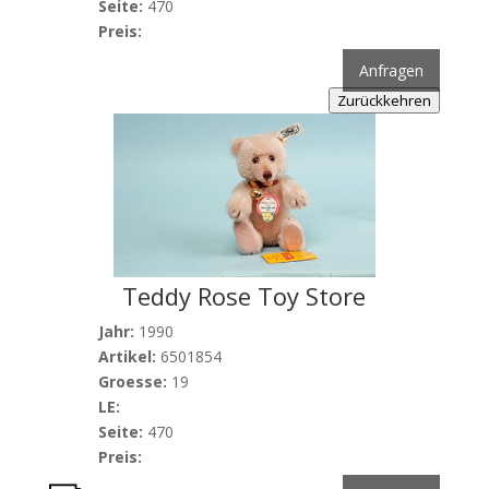
Seite:
470
Preis:
Anfragen
Zurückkehren
Teddy Rose Toy Store
Jahr:
1990
Artikel:
6501854
Groesse:
19
LE:
Seite:
470
Preis: